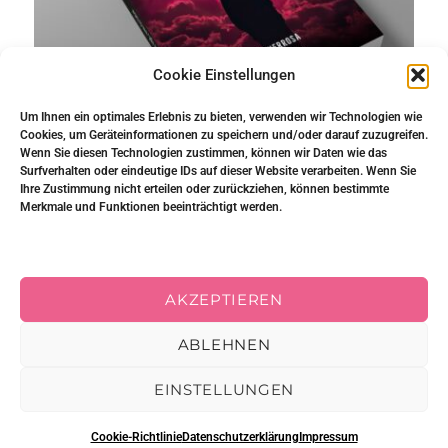
Cookie Einstellungen
Um Ihnen ein optimales Erlebnis zu bieten, verwenden wir Technologien wie
Cookies, um Geräteinformationen zu speichern und/oder darauf zuzugreifen.
Wenn Sie diesen Technologien zustimmen, können wir Daten wie das
Surfverhalten oder eindeutige IDs auf dieser Website verarbeiten. Wenn Sie
Ihre Zustimmung nicht erteilen oder zurückziehen, können bestimmte
Merkmale und Funktionen beeinträchtigt werden.
Impressum
|
Datenschutz
AKZEPTIEREN
AGBs
|
Widerrufsbelehrung
|
Gedichte
|
Shop
|
Bücher
ABLEHNEN
EINSTELLUNGEN
Cookie-Richtlinie
Datenschutzerklärung
Impressum